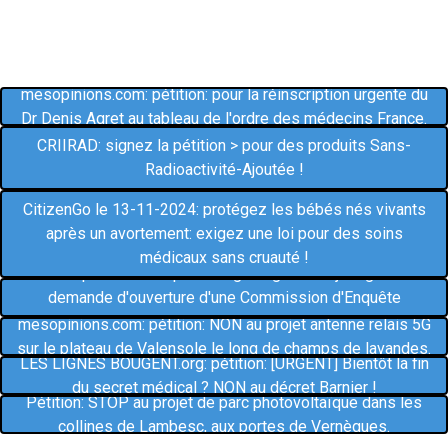
mesopinions.com: pétition: pour la réinscription urgente du
Dr Denis Agret au tableau de l'ordre des médecins France.
CRIIRAD: signez la pétition > pour des produits Sans-
Radioactivité-Ajoutée !
CitizenGo le 13-11-2024: protégez les bébés nés vivants
après un avortement: exigez une loi pour des soins
médicaux sans cruauté !
mesopinions.com: pétition: géoingéniérie: je signe la
demande d'ouverture d'une Commission d'Enquête
Parlementaire.
mesopinions.com: pétition: NON au projet antenne relais 5G
sur le plateau de Valensole le long de champs de lavandes.
LES LIGNES BOUGENT.org: pétition: [URGENT] Bientôt la fin
du secret médical ? NON au décret Barnier !
Pétition: STOP au projet de parc photovoltaïque dans les
collines de Lambesc, aux portes de Vernègues.