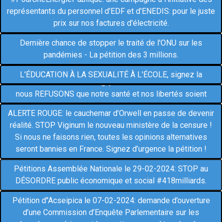
représentants du personnel d'EDF et d'ENEDIS: pour le juste
prix sur nos factures d'électricité.
Dernière chance de stopper le traité de l'ONU sur les
pandémies - La pétition des 3 millions.
SOS Éducation: OUI À LA PRÉVENTION NON À
L'ÉDUCATION À LA SEXUALITÉ À L'ÉCOLE, signez la
LES LIGNES BOUGENT.org: pétition contre leTraité OMS:
pétition !
nous REFUSONS que notre santé et nos libertés soient
jetées en pâture au DG de l'OMS.
ALERTE ROUGE: le cauchemar d’Orwell en passe de devenir
réalité. STOP Viginum le nouveau ministère de la censure !
Si nous ne faisons rien, toutes les opinions alternatives
seront bannies en France. Signez d’urgence la pétition !
Pétitions Assemblée Nationale le 29-02-2024: STOP au
DÉSORDRE public économique et social #418milliards.
Pétition d"Acseipica le 07-02-2024: demande d’ouverture
d’une Commission d’Enquête Parlementaire sur les