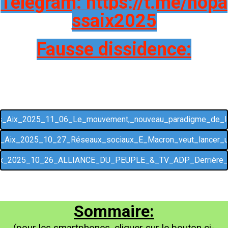
Telegram: https://t.me/nopa
ssaix2025
Fausse dissidence:
_Aix_2025_11_06_Le_mouvement,_nouveau_paradigme_de_l
_Aix_2025_10_27_Réseaux_sociaux_E_Macron_veut_lancer_u
x_2025_10_26_ALLIANCE_DU_PEUPLE_&_TV_ADP_Derrière_l
Sommaire:
(pour les smartphones, cliquer sur le bouton ci-