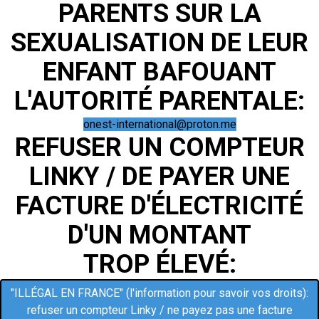
PARENTS SUR LA
SEXUALISATION DE LEUR
ENFANT BAFOUANT
L'AUTORITÉ PARENTALE
:
onest-international@proton.me
REFUSER UN COMPTEUR
LINKY / DE PAYER UNE
FACTURE D'ÉLECTRICITÉ
D'UN MONTANT
TROP ÉLEVÉ:
"ILLÉGAL EN FRANCE" (l'information pour savoir vos droits):
refuser un compteur Linky / ne payez pas une facture