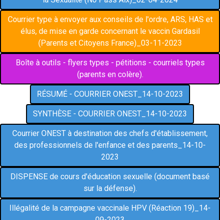
Courrier type à envoyer aux conseils de l'ordre, ARS, HAS et
élus, de mise en garde concernant le vaccin Gardasil
(Parents et Citoyens France)_03-11-2023
Boîte à outils - flyers types - pétitions - courriels types
(parents en colère).
RÉSUMÉ - COURRIER ONEST_14-10-2023
SYNTHÈSE - COURRIER ONEST_14-10-2023
Courrier ONEST à destination des chefs d'établissement,
des professionnels de l'enfance et des parents_14-10-
2023
DISPENSE de cours d'éducation sexuelle (document basé
sur la défense).
Illégalité de la campagne vaccinale HPV (Réaction 19)_14-
09-2023