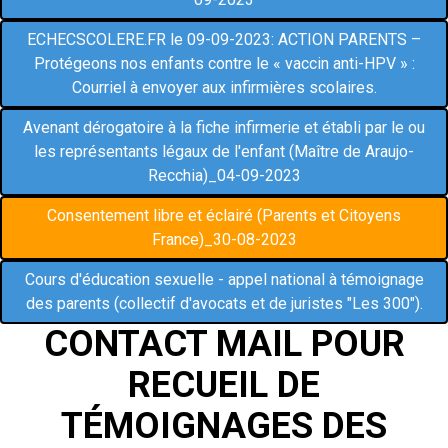
ECHECSCOLERE.FR le 09-09-2023: ACTION PARENTS –
Protégeons nos enfants contre le « vaccin anti-HPV » :
Courriel à envoyer aux infirmières scolaires.
Avenant dérogatoire à la fiche infirmerie et établi par le ou
les représentants légaux de l'enfant (Maître de Araujo-
Recchia)_04-09-2023
Consentement libre et éclairé (Parents et Citoyens
France)_30-08-2023
Cours d'éducation sexuelle - appel national à témoignage
des parents (collectif d'avocats et de juristes "Les 300").
CONTACT MAIL POUR
RECUEIL DE
T
ÉMOIGNAGES DES