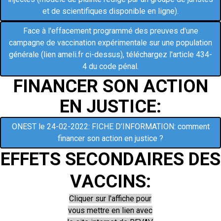
et de scientifiques disponible en ligne).
Face à l'effacement programmé des preuves d'une
campagne de vaccination expérimentale sur une population
générale (lien ameli.fr ci-dessus), téléchargez l'article 434-
4 du code pénal.
FINANCER SON ACTION
EN JUSTICE:
ONEST le 24-02-2022: FICHE D’INFORMATION: comment
financer son action en justice ?
EFFETS SECONDAIRES DES
VACCINS:
Cliquer sur l'affiche pour
vous mettre en lien avec