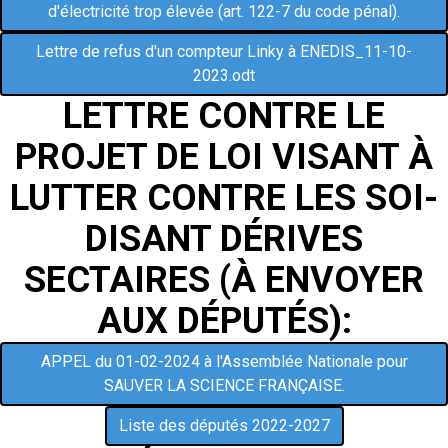
d'électricité trop élevée (art. 122-7 du code pénal).
Lettre de refus d'un compteur Linky à ENEDIS_11-10-
2023.odt
LETTRE CONTRE LE
PROJET DE LOI VISANT
À
LUTTER CONTRE LES SOI-
DISANT DÉRIVES
SECTAIRES (
À ENVOYER
AUX D
ÉPUTÉS):
APPEL du 01-02-2024 à l'Assemblée Nationale pour
SAUVER LA SCIENCE FRANÇAISE.
Liste des députés 2022-2027