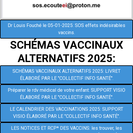
Dr Louis Fouché le 05-01-2025: SOS effets indésirables
vaccins.
SCHÉMAS VACCINAUX
ALTERNATIFS 2025:
SCHÉMAS VACCINAUX ALTERNATIFS 2025: LIVRET
ÉLABORÉ PAR LE "COLLECTIF INFO SANTÉ".
Préparer le rdv médical de votre enfant: SUPPORT VISIO
ÉLABORÉ PAR LE "COLLECTIF INFO SANTÉ".
LE CALENDRIER DES VACCINATIONS 2025: SUPPORT
VISIO ÉLABORÉ PAR LE "COLLECTIF INFO SANTÉ".
LES NOTICES ET RCP* DES VACCINS: les trouver, les