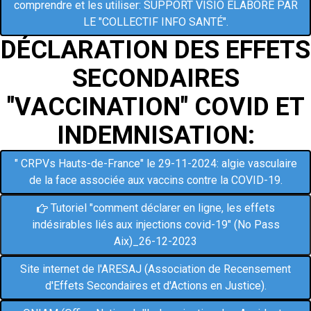
comprendre et les utiliser: SUPPORT VISIO ÉLABORÉ PAR
LE "COLLECTIF INFO SANTÉ".
D
É
CLARATION DES EFFETS
SECONDAIRES
"VACCINATION" COVID ET
INDEMNISATION:
" CRPVs Hauts-de-France" le 29-11-2024: algie vasculaire
de la face associée aux vaccins contre la COVID-19.
Tutoriel "comment déclarer en ligne, les effets

indésirables liés aux injections covid-19" (No Pass
Aix)_26-12-2023
Site internet de l'ARESAJ (Association de Recensement
d'Effets Secondaires et d'Actions en Justice).