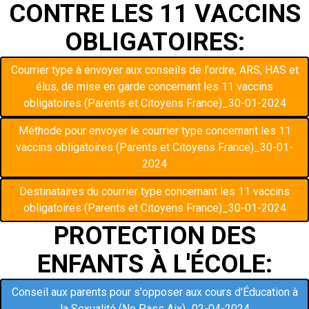
CONTRE LES 11 VACCINS
OBLIGATOIRES:
Courrier type à envoyer aux conseils de l'ordre, ARS, HAS et
élus, de mise en garde concernant les 11 vaccins
obligatoires (Parents et Citoyens France)_30-01-2024
Méthode pour envoyer le courrier type concernant les 11
vaccins obligatoires (Parents et Citoyens France)_30-01-
2024
Destinataires du courrier type concernant les 11 vaccins
obligatoires (Parents et Citoyens France)_30-01-2024
PROTECTION DES
ENFANTS À L'ÉCOLE:
Conseil aux parents pour s'opposer aux cours d'Éducation à
la Sexualité (No Pass Aix)_02-04-2024