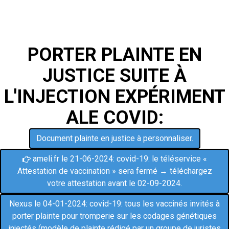
PORTER PLAINTE EN
JUSTICE SUITE À
L'INJECTION EXPÉRIMENT
ALE COVID:
Document plainte en justice à personnaliser.
ameli.fr le 21-06-2024: covid-19: le téléservice «

Attestation de vaccination » sera fermé → téléchargez
votre attestation avant le 02-09-2024.
Nexus le 04-01-2024: covid-19: tous les vaccinés invités à
porter plainte pour tromperie sur les codages génétiques
injectés (modèle de plainte rédigé par un groupe de juristes